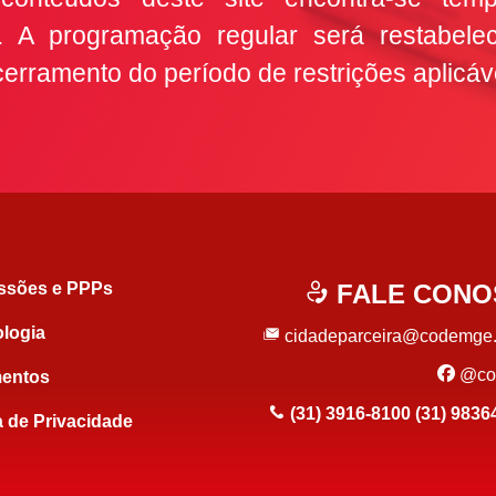
el. A programação regular será restabele
erramento do período de restrições aplicáv
ssões e PPPs
FALE CONO
logia
cidadeparceira@codemge.
face
@co
entos
(31) 3916-8100
(31) 983
a de Privacidade