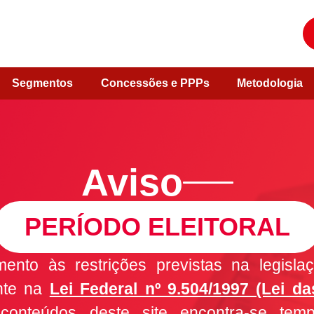
Segmentos
Concessões e PPPs
Metodologia
Aviso
PERÍODO ELEITORAL
nto às restrições previstas na legislaçã
nte na
Lei Federal nº 9.504/1997 (Lei da
conteúdos deste site encontra-se temp