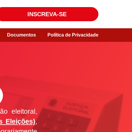
INSCREVA-SE
Documentos
Política de Privacidade
o eleitoral,
s Eleições)
,
orariamente