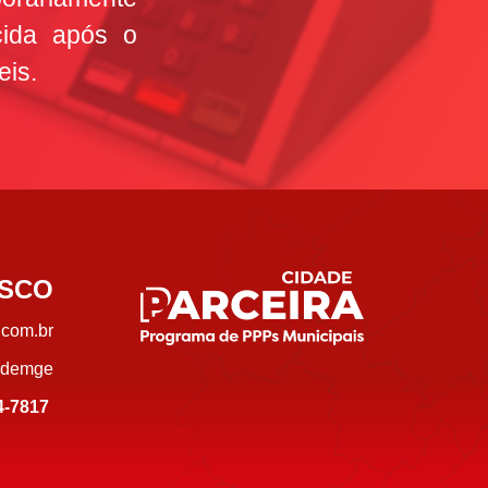
cida após o
eis.
SCO
com.br
book
demge
64-7817