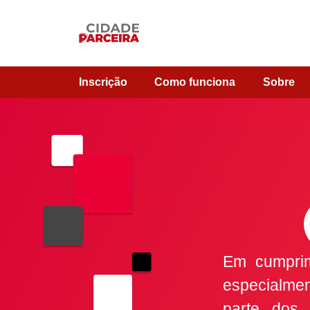
Inscrição
Como funciona
Sobre
Em cumprime
especialme
parte dos 